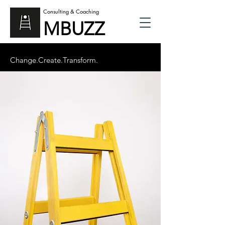
Consulting & Coaching
MBUZZ
Change.Create.Transform.